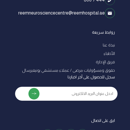
reemneurosciencecentre@reemhospital.ae
روابط سريعة
نبذة عنا
الأطباء
فريق الإدارة
ﺣﻘﻮق وﻣﺴﺆوﻟﻴﺎت ﻣﺮﺿﻰ / ﻋﻤﻼء ﻣﺴﺘﺸﻔﻲ ﻳﻮﻧﻴﻔﻴﺮﺳﺎل
سجل للحصول على آخر اخبارنا
ابق على اتصال