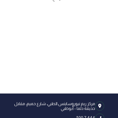
مركز ريم نيوروساينس الطبي، شارع حميم، مقابل
حديقة دلما - أبوظبي
800 7 444