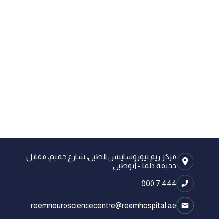
مركز ريم نيوروساينس الطبي، شارع حميم، مقابل
حديقة دلما - أبوظبي
800 7 444
reemneurosciencecentre@reemhospital.ae