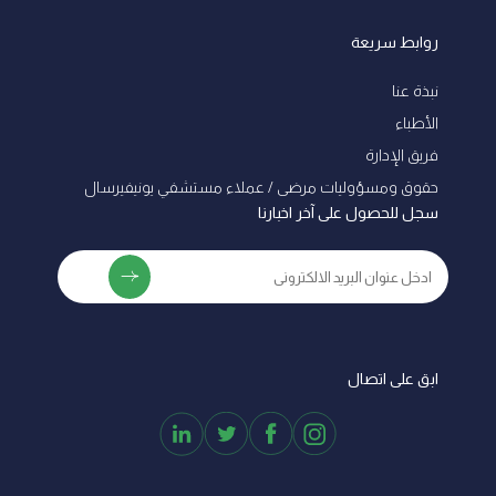
روابط سريعة
نبذة عنا
الأطباء
فريق الإدارة
ﺣﻘﻮق وﻣﺴﺆوﻟﻴﺎت ﻣﺮﺿﻰ / ﻋﻤﻼء ﻣﺴﺘﺸﻔﻲ ﻳﻮﻧﻴﻔﻴﺮﺳﺎل
سجل للحصول على آخر اخبارنا
ابق على اتصال