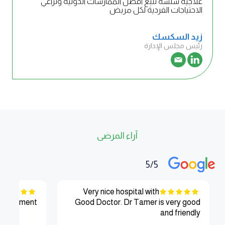
علاجية سلسة تتبع أفضل الممارسات الدولية وتراعي
الاحتياجات الفردية لكل مريض
زيد السكسك
رئيس مجلس الإدارة
آراء المرضى
5/5
Very nice hospital with
epartment.
Good Doctor. Dr Tamer is very good
and friendly