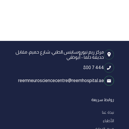
مركز ريم نيوروساينس الطبي، شارع حميم، مقابل
حديقة دلما - أبوظبي
800 7 444
reemneurosciencecentre@reemhospital.ae
روابط سريعة
نبذة عنا
الأطباء
فريق الإدارة