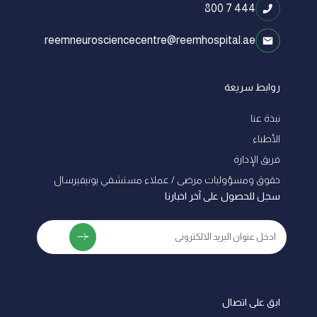
800 7 444
reemneurosciencecentre@reemhospital.ae
روابط سريعة
نبذة عنا
الأطباء
فريق الإدارة
ﺣﻘﻮق وﻣﺴﺆوﻟﻴﺎت ﻣﺮﺿﻰ / ﻋﻤﻼء ﻣﺴﺘﺸﻔﻲ ﻳﻮﻧﻴﻔﻴﺮﺳﺎل
سجل للحصول على آخر اخبارنا
ابق على اتصال