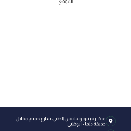
الموقع
مركز ريم نيوروساينس الطبي، شارع حميم، مقابل
حديقة دلما - أبوظبي