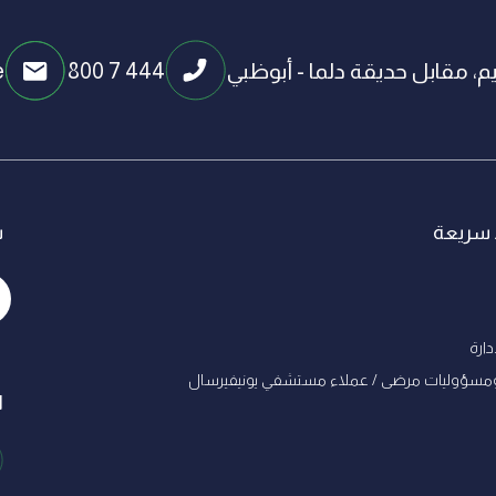
، مقابل حديقة دلما - أبوظبي
800 7 444
e
 سريعة
س
دارة
ﻣﺴﺆوﻟﻴﺎت ﻣﺮﺿﻰ / ﻋﻤﻼء ﻣﺴﺘﺸﻔﻲ ﻳﻮﻧﻴﻔﻴﺮﺳﺎل
ا