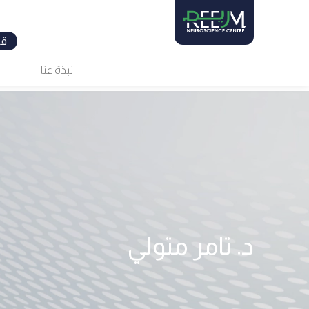
Ski
t
conten
قم
نبذة عنا
د. تامر متولي​