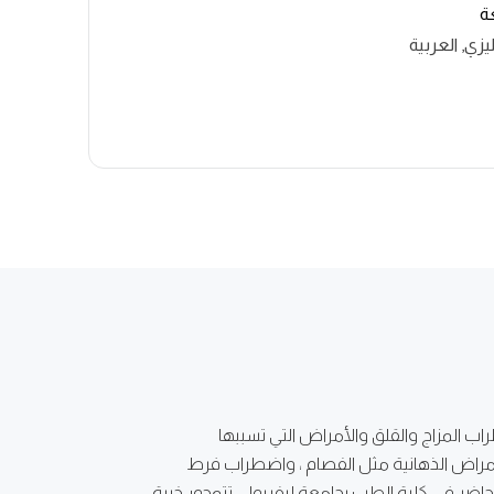
غة
يزي, العربية
المزاج والقلق والأمراض التي تسببها
أمراض الذهانية مثل الفصام ، واضطراب فرط
اضر في كلية الطب بجامعة ليفربول. تتمحور خبرة