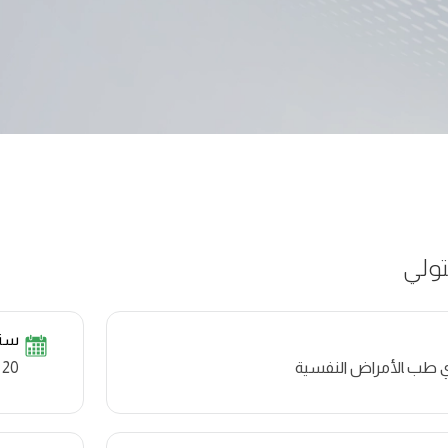
ولي​
سنو
طب ‍الأمراض النفسية​
20 سنة