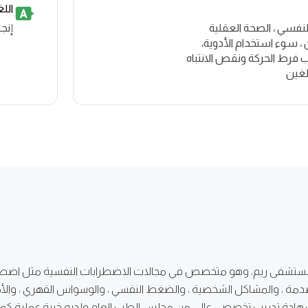
الل
نفسي ، الصحة العقلية
إنجل
ن ، سوء استخدام الأدوية،
فرط الحركة ونقص الانتباه
لغين
مستشفى ريم، وهو متخصص في مجالات الاضطرابات النفسية مثل اضطراب 
دمة ، والمشاكل الشخصية ، والضغط النفسي ، والوسواس القهري ، وال
ى شهادة تدريب تخصصي عالي من مجلس الطب العام ولديه خبرة عملية كمح