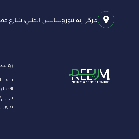
مركز ريم نيوروساينس الطبي، شارع حميم
روابط
نبذة عنا
الأطباء
فريق الإ
ﺣﻘﻮق و