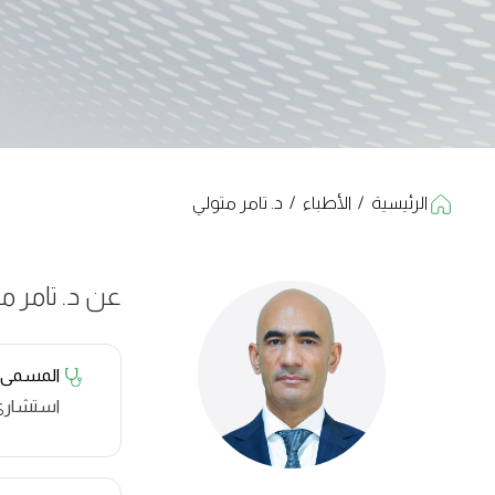
الرئيسية
/
الأطباء
/
د. تامر متولي​
عن د. تامر مت
المسمى
استشاري 