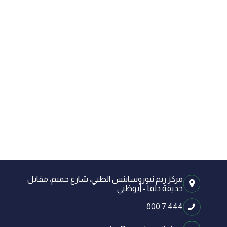
مركز ريم نيوروساينس الطبي، شارع حميم، مقابل
حديقة دلما - أبوظبي
800 7 444