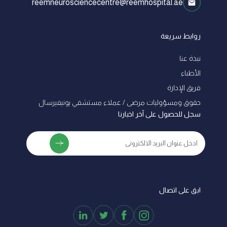
reemneurosciencecentre@reemhospital.ae
روابط سريعة
نبذة عنا
الأطباء
فريق الإدارة
ﺣﻘﻮق وﻣﺴﺆوﻟﻴﺎت ﻣﺮﺿﻰ / ﻋﻤﻼء ﻣﺴﺘﺸﻔﻲ ﻳﻮﻧﻴﻔﻴﺮﺳﺎل
سجل للحصول على آخر اخبارنا
ابق على اتصال