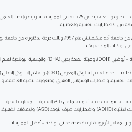
د. أغنيشكا مونتغومري أخصائية نفسية إكلينيكية أولى ذات خبرة واسعة، تزيد عن 5
ة من الاضطرابات النفسية والعصبية.
 الولايات المتحدة وكندا.
ة البولندية لعلم النفس.
دمات النفسية، واضطراب الوسواس القهري، وصعوبات تنظيم العاطفة، والا
ت نفسية ونمائية عصبية شاملة، بما في ذلك التقييمات المعيارية للقدرات ا
، والاختلالات العصبية.
ر المعايير الأوروبية لرعاية صحة حديثي الولادة – أفضل الممارسات.