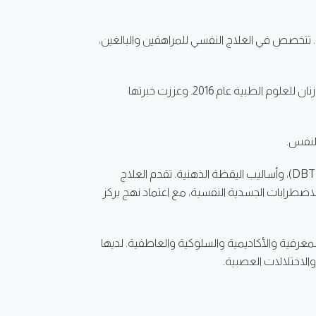
2 سنة في الممارسة السريرية والبحث العلمي. تتخصص في العلاج النفسي للمراهقين والبالغين،
حصلت على درجة الماجستير في علم النفس الإكلينيكي من جامعة آدم ميكيفيتش عام 1997، ونالت درجة الدكتوراه من جامعة بوزنان للعلوم الطبية عام 2016. وعززت خبرتها
يركز عملها الإكلينيكي على العلاج النفسي المبني على الأدلة باستخدام العلاج السلوكي المعرفي (CBT)، والعلاج السلوكي الجدلي (DBT)، وأساليب اليقظة الذهنية. تقدم العلاج
ضطرابات الجسدية النفسية، مع اعتماد نهج يركز
لمعرفية والأكاديمية والسلوكية والعاطفية. لديها