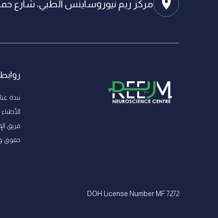
مركز ريم نيوروساينس الطبي، شارع حميم
روابط
نبذة عنا
الأطباء
فريق الإ
ﺣﻘﻮق و
DOH License Number MF 7272