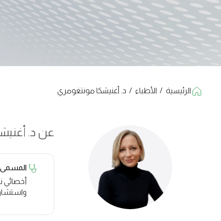
الرئيسية
/
الأطباء
/
د. أغنيشكا مونتغومري
عن د. أغنيش
المسمى
أخصائي ن
واستشار