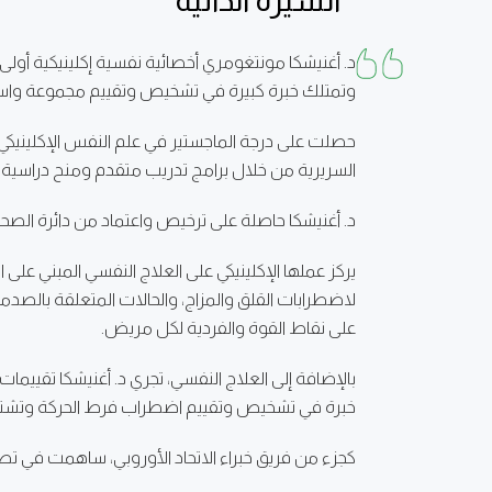
السيرة الذاتية
وتمتلك خبرة كبيرة في تشخيص وتقييم مجموعة واسع
السريرية من خلال برامج تدريب متقدم ومنح دراسية في
د. أغنيشكا حاصلة على ترخيص واعتماد من دائرة الصحة – أبوظبي (DOH)، وهيئة الصحة بدبي (DHA)، والجمعي
لاضطرابات القلق والمزاج، والحالات المتعلقة بالص
على نقاط القوة والفردية لكل مريض.
بالإضافة إلى العلاج النفسي، تجري د. أغنيشكا تقييما
خبرة في تشخيص وتقييم اضطراب فرط الحركة وتشتت الانتباه (ADHD)، واضطرابات طيف التوحد (ASD)، والإعاقات الذهنية
كجزء من فريق خبراء الاتحاد الأوروبي، ساهمت في تطوي