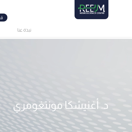
Ski
t
conten
قم
نبذة عنا
د. أغنيشكا مونتغومري