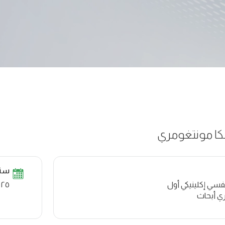
كا مونتغومري
سنو
فسي إكلينيكي أول
٢٥ سنة خبرة
ي أبحاث