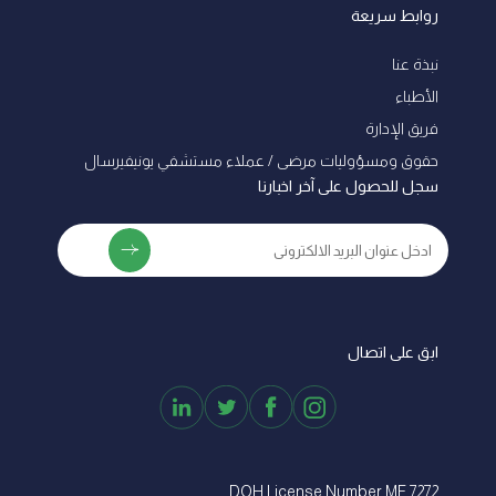
روابط سريعة
نبذة عنا
الأطباء
فريق الإدارة
ﺣﻘﻮق وﻣﺴﺆوﻟﻴﺎت ﻣﺮﺿﻰ / ﻋﻤﻼء ﻣﺴﺘﺸﻔﻲ ﻳﻮﻧﻴﻔﻴﺮﺳﺎل
سجل للحصول على آخر اخبارنا
ابق على اتصال
DOH License Number MF 7272