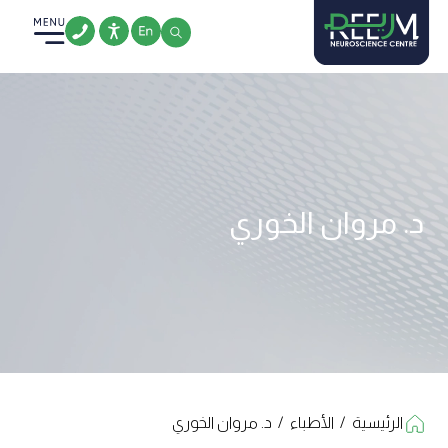
Ski
t
conten
د. مروان الخوري
الرئيسية
/
الأطباء
/
د. مروان الخوري