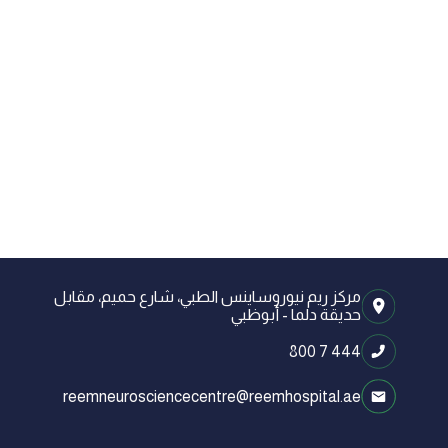
مركز ريم نيوروساينس الطبي، شارع حميم، مقابل
حديقة دلما - أبوظبي
800 7 444
reemneurosciencecentre@reemhospital.ae