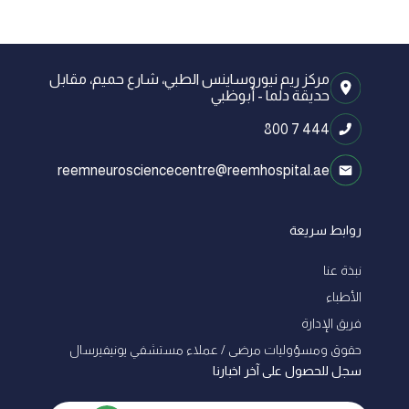
مركز ريم نيوروساينس الطبي، شارع حميم، مقابل
حديقة دلما - أبوظبي
800 7 444
reemneurosciencecentre@reemhospital.ae
روابط سريعة
نبذة عنا
الأطباء
فريق الإدارة
ﺣﻘﻮق وﻣﺴﺆوﻟﻴﺎت ﻣﺮﺿﻰ / ﻋﻤﻼء ﻣﺴﺘﺸﻔﻲ ﻳﻮﻧﻴﻔﻴﺮﺳﺎل
سجل للحصول على آخر اخبارنا