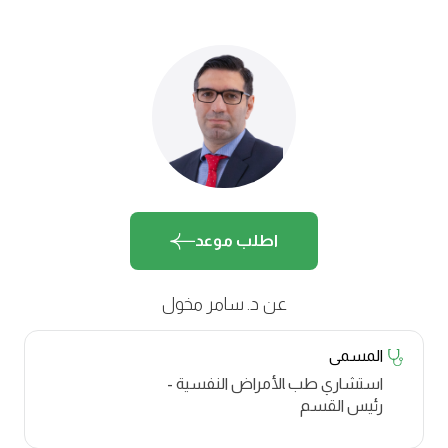
اطلب موعد
عن د. سامر م‍خ‍ول​
المسمى
استشاري طب ‍الأمراض النفسية -
رئيس القسم​