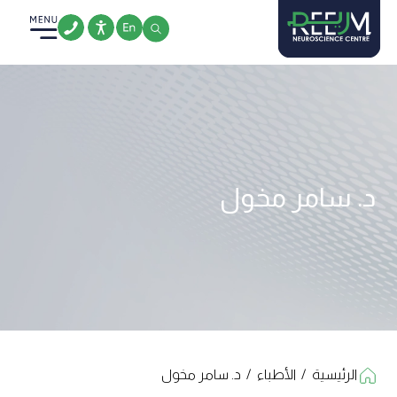
Ski
t
conten
د. سامر م‍خ‍ول​
الرئيسية
/
الأطباء
/
د. سامر م‍خ‍ول​