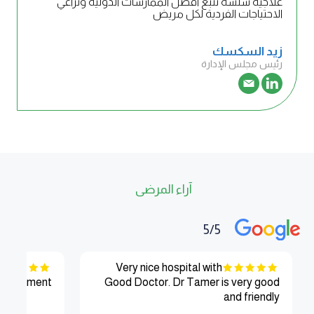
علاجية سلسة تتبع أفضل الممارسات الدولية وتراعي
الاحتياجات الفردية لكل مريض
زيد السكسك
رئيس مجلس الإدارة
آراء المرضى
5/5
Very nice hospital with
epartment.
Good Doctor. Dr Tamer is very good
and friendly