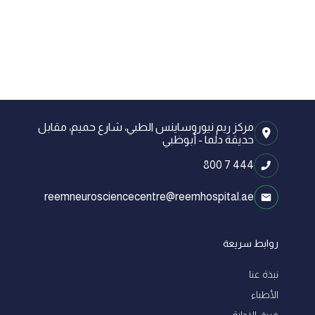
مركز ريم نيوروساينس الطبي، شارع حميم، مقابل
حديقة دلما - أبوظبي
800 7 444
reemneurosciencecentre@reemhospital.ae
روابط سريعة
نبذة عنا
الأطباء
فريق الإدارة